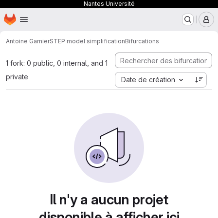
Nantes Université
Page d'accueil
Passer au contenu principal
M
Antoine Garnier
STEP model simplification
Bifurcations
1 fork: 0 public, 0 internal, and 1
private
Date de création
Il n'y a aucun projet
disponible à afficher ici