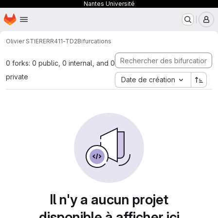
Nantes Université
Page d'accueil
Passer au contenu principal
M
Olivier STIERER
R411-TD2
Bifurcations
0 forks: 0 public, 0 internal, and 0
private
Date de création
Il n'y a aucun projet
disponible à afficher ici