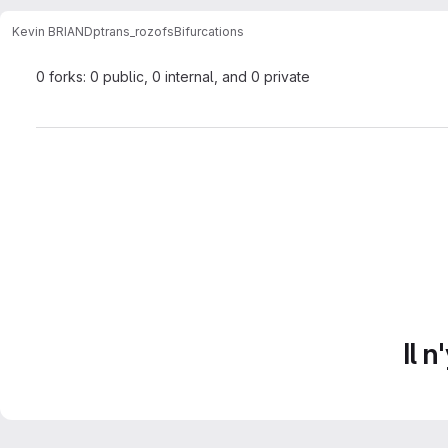
Kevin BRIAND
ptrans_rozofs
Bifurcations
0 forks: 0 public, 0 internal, and 0 private
Il 