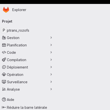
Page d'accueil
Passer au contenu principal
Explorer
Navigation principale
Projet
P
ptrans_rozofs
Gestion
Planification
Code
Compilation
Déploiement
Opération
Surveillance
Analyse
Aide
Réduire la barre latérale