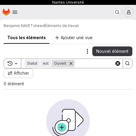
Nantes Université
Page d'accueil
Passer au contenu principal
M
Benjamin NAVET
sheed
Éléments de travail
Tous les éléments
Ajouter une vue
Nouvel élément
Actions
Toggle search history
Statut
est
Ouvert
Afficher
0 élément