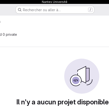
Nantes Université
Rechercher ou aller à…
/
s
nd 0 private
Il n'y a aucun projet disponible 