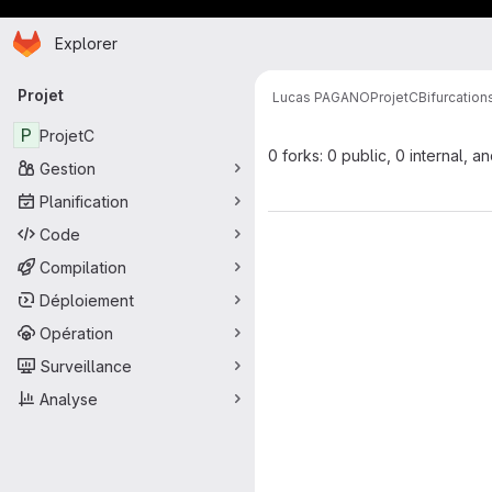
Page d'accueil
Passer au contenu principal
Explorer
Navigation principale
Projet
Lucas PAGANO
ProjetC
Bifurcation
P
ProjetC
0 forks: 0 public, 0 internal, a
Gestion
Planification
Code
Compilation
Déploiement
Opération
Surveillance
Analyse