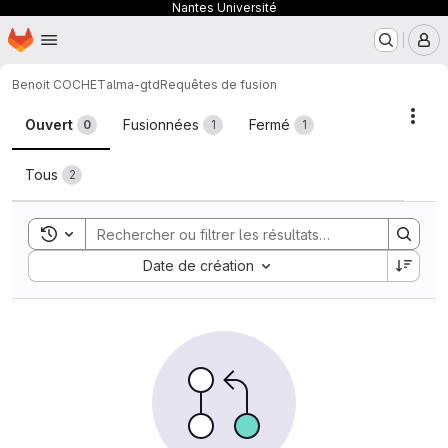
Nantes Université
Page d'accueil
Passer au contenu principal
M
Benoit COCHET
alma-gtd
Requêtes de fusion
Requêtes de fusion
Acti
Ouvert
Fusionnées
Fermé
0
1
1
Tous
2
Toggle search history
Sort by:
Date de création