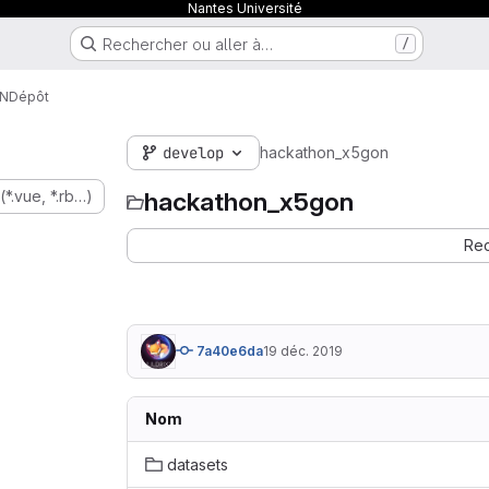
Nantes Université
Rechercher ou aller à…
/
ON
Dépôt
develop
hackathon_x5gon
(*.vue, *.rb…)
hackathon_x5gon
Rec
7a40e6da
19 déc. 2019
Nom
datasets