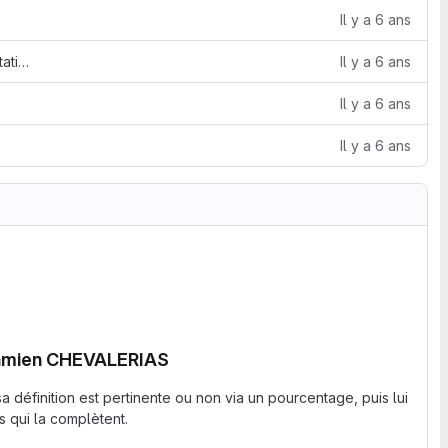
Il y a 6 ans
Definder_JulienG_BastienC_DamienC_presentation.pdf
Il y a 6 ans
Il y a 6 ans
Il y a 6 ans
Damien CHEVALERIAS
a définition est pertinente ou non via un pourcentage, puis lui
s qui la complètent.