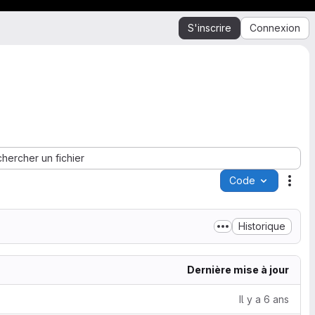
S'inscrire
Connexion
hercher un fichier
Code
Acti
Historique
Dernière mise à jour
Il y a 6 ans