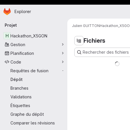
Page d'accueil
Passer au contenu principal
Explorer
Navigation principale
Projet
Julien GUITTON
Hackathon_X5G
H
Hackathon_X5GON
Fichiers
Gestion
Rechercher des fichiers 
Planification
Code
Requêtes de fusion
-
Dépôt
Branches
Validations
Étiquettes
Graphe du dépôt
Comparer les révisions