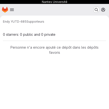
Nantes Université
Page d'accueil
Passer au contenu principal
M
Endy YU
TD-685
Supporteurs
0 starrers: 0 public and 0 private
Personne n'a encore ajouté ce dépôt dans les dépôts
favoris