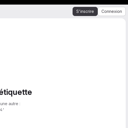
S'inscrire
Connexion
étiquette
une autre :
4'