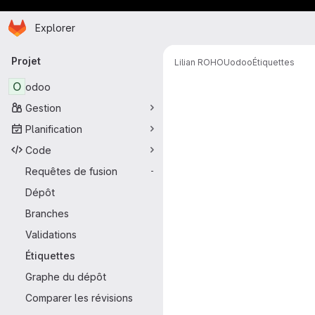
Page d'accueil
Passer au contenu principal
Explorer
Navigation principale
Projet
Lilian ROHOU
odoo
Étiquettes
O
odoo
Gestion
Planification
Code
Requêtes de fusion
-
Dépôt
Branches
Validations
Étiquettes
Graphe du dépôt
Comparer les révisions