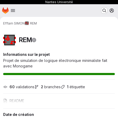
Nantes Université
Page d'accueil
Passer au contenu principal
M
Efflam SIMON
REM
REM
Informations sur le projet
Projet de simulation de logique électronique minimaliste fait
avec Monogame
60
 validations
2
 branches
1
 étiquette
README
Date de création