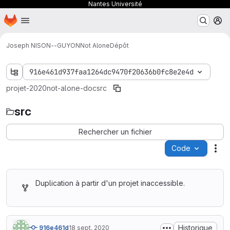
Nantes Université
Page d'accueil
Passer au contenu principal
M
Joseph NISON--GUYON
Not Alone
Dépôt
916e461d937faa1264dc9470f20636b0fc8e2e4d
projet-2020
not-alone-doc
src
src
Rechercher un fichier
Code
Act
Duplication à partir d'un projet inaccessible.
Historique
916e461d
18 sept. 2020