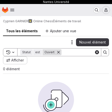
Nantes Université
Page d'accueil
Passer au contenu principal
M
Cyprien GARNIER
Online Chess
Éléments de travail
Tous les éléments
Ajouter une vue
Nouvel élément
Actions
Toggle search history
Statut
est
Ouvert
Afficher
0 élément