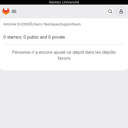
Nantes Université
Page d'accueil
Passer au contenu principal
M
Antoine DUONG
Échecs féeriques
Supporteurs
0 starrers: 0 public and 0 private
Personne n'a encore ajouté ce dépôt dans les dépôts
favoris