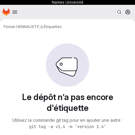
Nantes Université
Page d'accueil
Passer au contenu principal
M
Florian HENNAUX
TP_IL
Étiquettes
Le dépôt n’a pas encore
d'étiquette
Utilisez la commande git tag pour en ajouter une autre :
git tag -a v1.4 -m 'version 1.4'