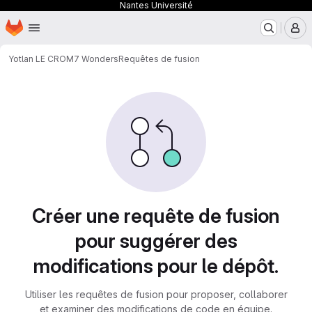
Nantes Université
Page d'accueil
Passer au contenu principal
M
Yotlan LE CROM
7 Wonders
Requêtes de fusion
Requêtes de fusion
Créer une requête de fusion
pour suggérer des
modifications pour le dépôt.
Utiliser les requêtes de fusion pour proposer, collaborer
et examiner des modifications de code en équipe.