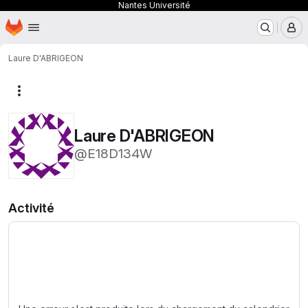
Nantes Université
Page d'accueil
Passer au contenu principal
M
Laure D'ABRIGEON
Autres actions
Laure D'ABRIGEON
@E18D134W
Activité
Chargement en cours