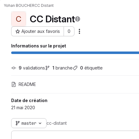
Yohan BOUCHER
CC Distant
CC Distant
C
Ajouter aux favoris
0
Actions
ID du projet : 7336
Informations sur le projet
9
 validations
1
 branche
0
 étiquette
README
Date de création
21 mai 2020
master
cc-distant