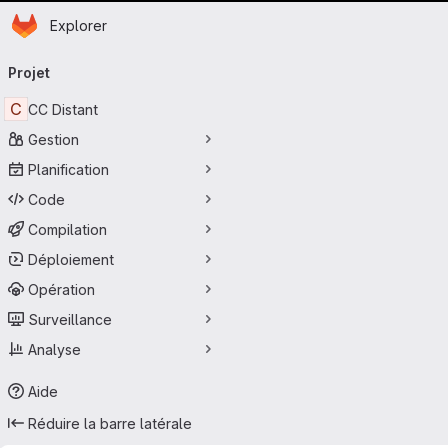
Page d'accueil
Passer au contenu principal
Explorer
Navigation principale
Projet
C
CC Distant
Gestion
Planification
Code
Compilation
Déploiement
Opération
Surveillance
Analyse
Aide
Réduire la barre latérale