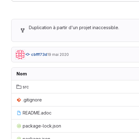
Duplication à partir d'un projet inaccessible.
cbfff73d
19 mai 2020
Nom
src
.gitignore
README.adoc
package-lock.json
package.json