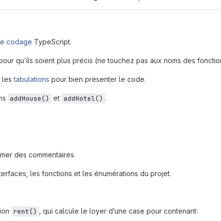
de codage
TypeScript.
pour qu’ils soient plus précis (ne touchez pas aux noms des fonctio
r les
tabulations
pour bien présenter le code.
ons
et
.
addHouse()
addHotel()
imer des commentaires.
rfaces, les fonctions et les énumérations du projet.
tion
, qui calcule le loyer d’une case pour contenant:
rent()