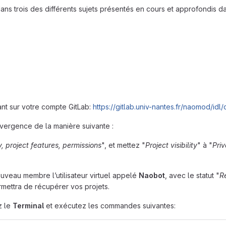
ans trois des différents sujets présentés en cours et approfondis da
vant sur votre compte GitLab:
https://gitlab.univ-nantes.fr/naomod/idl
ivergence de la manière suivante :
ty, project features, permissions
", et mettez "
Project visibility
" à "
Priv
uveau membre l’utilisateur virtuel appelé
Naobot
, avec le statut "
R
rmettra de récupérer vos projets.
z le
Terminal
et exécutez les commandes suivantes: