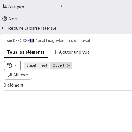
Analyse
Aide
Réduire la barre latérale
Joan DEFOSSE
Aerial Image
Éléments de travail
Tous les éléments
Ajouter une vue
Toggle search history
Statut
est
Ouvert
Afficher
0 élément