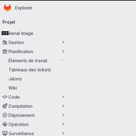
Page d'accueil
Passer au contenu principal
Explorer
Navigation principale
Projet
Aerial Image
Gestion
Planification
Éléments de travail
-
Tableaux des tickets
Jalons
Wiki
Code
Compilation
Déploiement
Opération
Surveillance