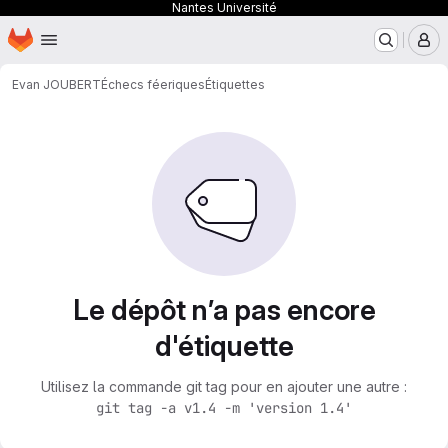
Nantes Université
Page d'accueil
Passer au contenu principal
M
Evan JOUBERT
Échecs féeriques
Étiquettes
Le dépôt n’a pas encore
d'étiquette
Utilisez la commande git tag pour en ajouter une autre :
git tag -a v1.4 -m 'version 1.4'