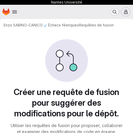
Nantes Université
Page d'accueil
Passer au contenu principal
M
Enzo SABINO-CANICO ☄
Échecs féeriques
Requêtes de fusion
Requêtes de fusion
Créer une requête de fusion
pour suggérer des
modifications pour le dépôt.
Utiliser les requêtes de fusion pour proposer, collaborer
et examiner des modifications de code en équipe.