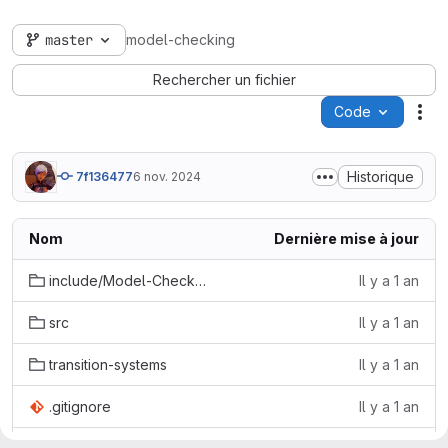
master
model-checking
Rechercher un fichier
Code
Act
Historique
7f136477
6 nov. 2024
Nom
Dernière mise à jour
include/Model-Checking
Il y a 1 an
src
Il y a 1 an
transition-systems
Il y a 1 an
.gitignore
Il y a 1 an