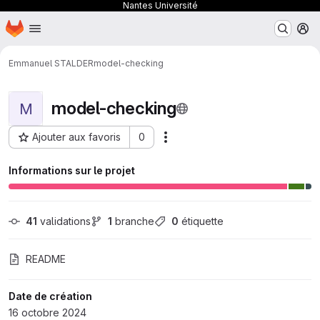
Nantes Université
Page d'accueil
Passer au contenu principal
M
Emmanuel STALDER
model-checking
model-checking
M
Ajouter aux favoris
0
Actions
ID du projet : 25811
Informations sur le projet
41
 validations
1
 branche
0
 étiquette
README
Date de création
16 octobre 2024