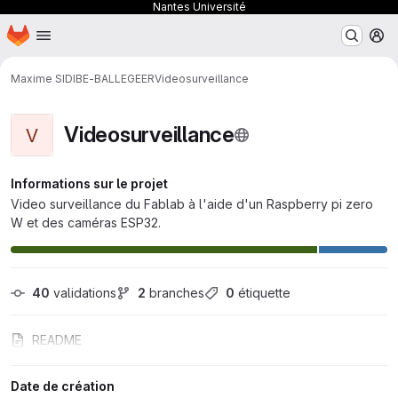
Nantes Université
Page d'accueil
Passer au contenu principal
M
Maxime SIDIBE-BALLEGEER
Videosurveillance
Videosurveillance
V
Informations sur le projet
Video surveillance du Fablab à l'aide d'un Raspberry pi zero
W et des caméras ESP32.
40
 validations
2
 branches
0
 étiquette
README
Date de création