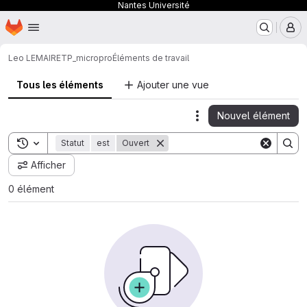
Nantes Université
Page d'accueil
Passer au contenu principal
M
Leo LEMAIRE
TP_micropro
Éléments de travail
Tous les éléments
Ajouter une vue
Nouvel élément
Actions
Toggle search history
Statut
est
Ouvert
Afficher
0 élément