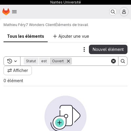
Nantes Université
Page d'accueil
Passer au contenu principal
M
Mathieu Féry
7 Wonders Client
Éléments de travail
Tous les éléments
Ajouter une vue
Nouvel élément
Actions
Toggle search history
Statut
est
Ouvert
Afficher
0 élément