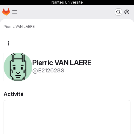
Nantes Université
Page d'accueil
Passer au contenu principal
M
Pierric VAN LAERE
Autres actions
Pierric VAN LAERE
@E212628S
Activité
Chargement en cours