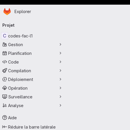
Page d'accueil
Passer au contenu principal
Explorer
Navigation principale
Projet
C
codes-fac-l1
Gestion
Planification
Code
Compilation
Déploiement
Opération
Surveillance
Analyse
Aide
Réduire la barre latérale