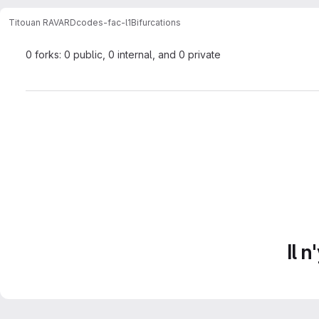
Titouan RAVARD
codes-fac-l1
Bifurcations
0 forks: 0 public, 0 internal, and 0 private
Il 