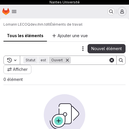
Nantes Université
Page d'accueil
Passer au contenu principal
M
Lomann LECOQ
dev.ihm.td6
Éléments de travail
Tous les éléments
Ajouter une vue
Nouvel élément
Actions
Toggle search history
Statut
est
Ouvert
Afficher
0 élément