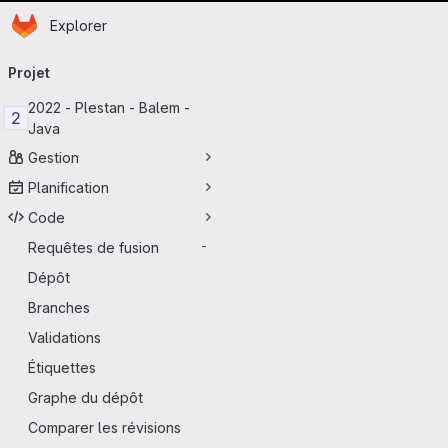
Page d'accueil
Passer au contenu principal
Explorer
Navigation principale
Projet
2022 - Plestan - Balem -
2
Java
Gestion
Planification
Code
Requêtes de fusion
-
Dépôt
Branches
Validations
Étiquettes
Graphe du dépôt
Comparer les révisions