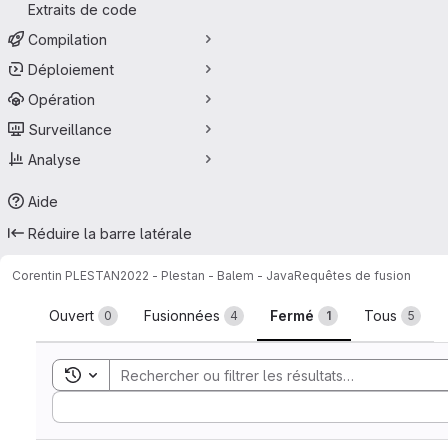
Extraits de code
Compilation
Déploiement
Opération
Surveillance
Analyse
Aide
Réduire la barre latérale
Corentin PLESTAN
2022 - Plestan - Balem - Java
Requêtes de fusion
Requêtes de fusion
Ouvert
Fusionnées
Fermé
Tous
0
4
1
5
Toggle search history
Sort by: