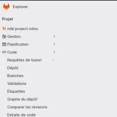
Page d'accueil
Passer au contenu principal
Explorer
Navigation principale
Projet
N
nde project odoo
Gestion
Planification
Code
Requêtes de fusion
-
Dépôt
Branches
Validations
Étiquettes
Graphe du dépôt
Comparer les révisions
Extraits de code