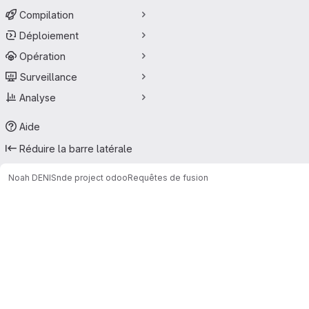
Compilation
Déploiement
Opération
Surveillance
Analyse
Aide
Réduire la barre latérale
Noah DENIS
nde project odoo
Requêtes de fusion
Requêtes de fusion