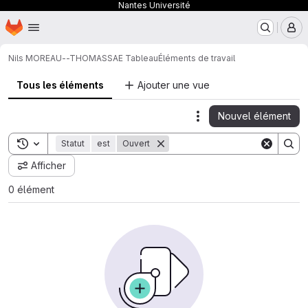
Nantes Université
Page d'accueil
Passer au contenu principal
M
Nils MOREAU--THOMAS
SAE Tableau
Éléments de travail
Tous les éléments
Ajouter une vue
Nouvel élément
Actions
Toggle search history
Statut
est
Ouvert
Afficher
0 élément