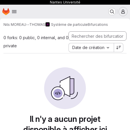
Nantes Université
Page d'accueil
Passer au contenu principal
M
Nils MOREAU--THOMAS
Système de particule
Bifurcations
0 forks: 0 public, 0 internal, and 0
private
Date de création
Il n'y a aucun projet
disponible à afficher ici