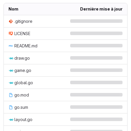
Nom
Dernière mise à jour
.gitignore
LICENSE
README.md
draw.go
game.go
global.go
go.mod
go.sum
layout.go