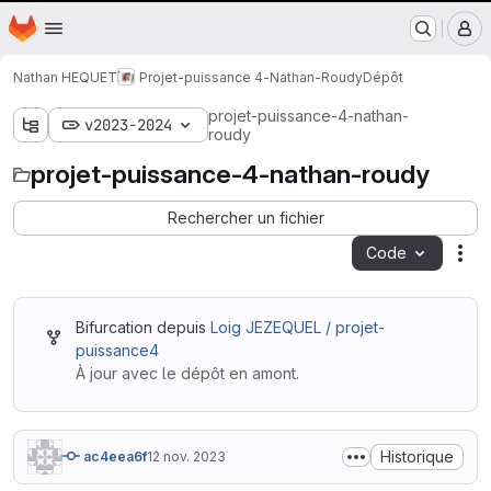
Nantes Université
Page d'accueil
Passer au contenu principal
M
Nathan HEQUET
Projet-puissance 4-Nathan-Roudy
Dépôt
projet-puissance-4-nathan-
v2023-2024
roudy
projet-puissance-4-nathan-roudy
Rechercher un fichier
Code
Act
Bifurcation depuis
Loig JEZEQUEL / projet-
puissance4
À jour avec le dépôt en amont.
Historique
ac4eea6f
12 nov. 2023