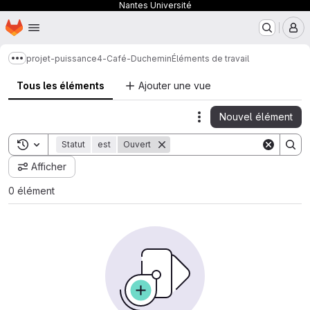
Nantes Université
Page d'accueil
Passer au contenu principal
M
projet-puissance4-Café-Duchemin
Éléments de travail
Afficher davantage de fils d'Ariane
Tous les éléments
Ajouter une vue
Nouvel élément
Actions
Toggle search history
Statut
est
Ouvert
Afficher
0 élément