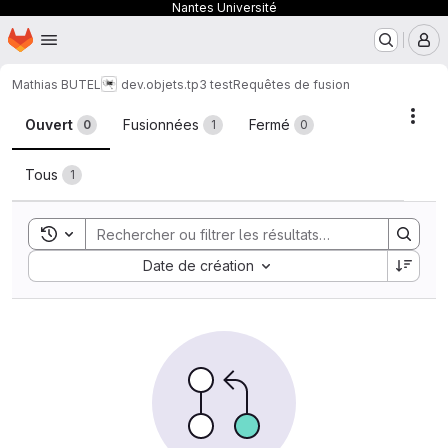
Nantes Université
Page d'accueil
Passer au contenu principal
M
Mathias BUTEL
dev.objets.tp3 test
Requêtes de fusion
Requêtes de fusion
Acti
Ouvert
Fusionnées
Fermé
0
1
0
Tous
1
Toggle search history
Sort by:
Date de création