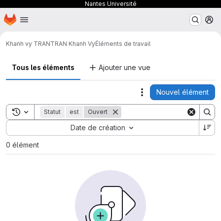
Nantes Université
Page d'accueil
Passer au contenu principal
M
Khanh vy TRAN
TRAN Khanh Vy
Éléments de travail
Tous les éléments
Ajouter une vue
Nouvel élément
Actions
Toggle search history
Statut
est
Ouvert
Sort by:
Date de création
0 élément