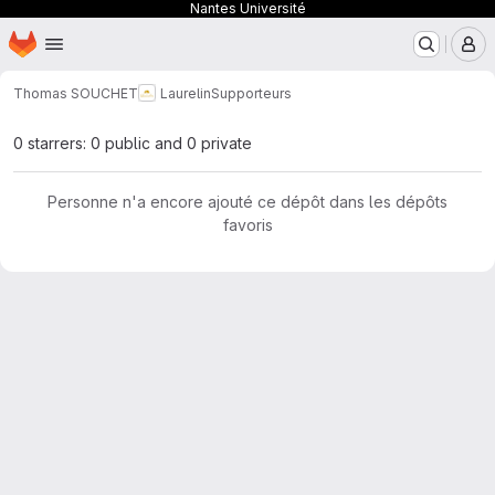
Nantes Université
Page d'accueil
Passer au contenu principal
M
Thomas SOUCHET
Laurelin
Supporteurs
0 starrers: 0 public and 0 private
Personne n'a encore ajouté ce dépôt dans les dépôts
favoris