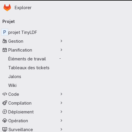
Page d'accueil
Passer au contenu principal
Explorer
Navigation principale
Projet
P
projet TinyLDF
Gestion
Planification
Éléments de travail
-
Tableaux des tickets
Jalons
Wiki
Code
Compilation
Déploiement
Opération
Surveillance