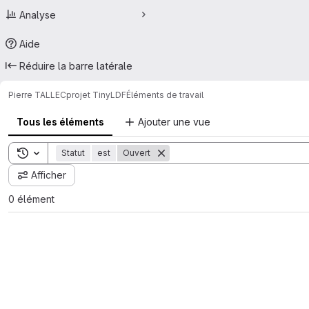
Analyse
Aide
Réduire la barre latérale
Pierre TALLEC
projet TinyLDF
Éléments de travail
Tous les éléments
Ajouter une vue
Toggle search history
Statut
est
Ouvert
Afficher
0 élément