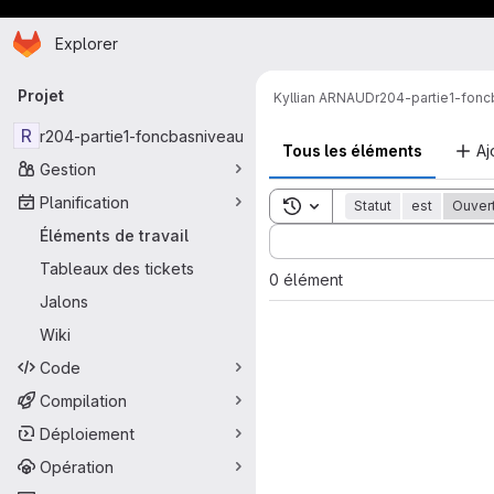
Page d'accueil
Passer au contenu principal
Explorer
Navigation principale
Projet
Kyllian ARNAUD
r204-partie1-fon
R
r204-partie1-foncbasniveau
Tous les éléments
Aj
Gestion
Planification
Toggle search history
Statut
est
Ouver
Sort by:
Éléments de travail
Tableaux des tickets
0 élément
Jalons
Wiki
Code
Compilation
Déploiement
Opération