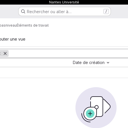
Nantes Université
Rechercher ou aller à…
/
cbasniveau
Éléments de travail
outer une vue
t
Date de création