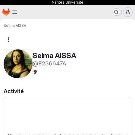
Nantes Université
Page d'accueil
Passer au contenu principal
M
Selma AISSA
Autres actions
Selma AISSA
@E236647A
🦻🏿
Activité
Chargement en cours