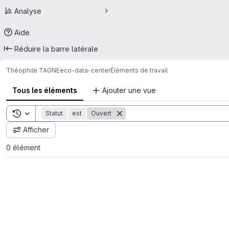
Analyse
Aide
Réduire la barre latérale
Théophile TAGNE
eco-data-center
Éléments de travail
Tous les éléments
Ajouter une vue
Toggle search history
Statut
est
Ouvert
Afficher
0 élément