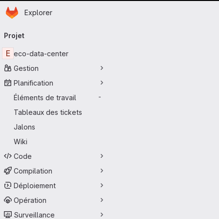
Page d'accueil
Passer au contenu principal
Explorer
Navigation principale
Projet
E
eco-data-center
Gestion
Planification
Éléments de travail
-
Tableaux des tickets
Jalons
Wiki
Code
Compilation
Déploiement
Opération
Surveillance