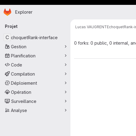
Page d'accueil
Passer au contenu principal
Explorer
Navigation principale
Projet
Lucas VAUGRENTE
choquetRank-i
C
choquetRank-interface
0 forks: 0 public, 0 internal, a
Gestion
Planification
Code
Compilation
Déploiement
Opération
Surveillance
Analyse