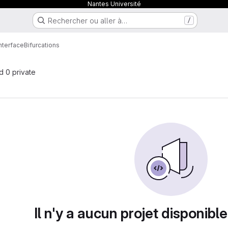
Nantes Université
Rechercher ou aller à…
/
nterface
Bifurcations
nd 0 private
Il n'y a aucun projet disponible 