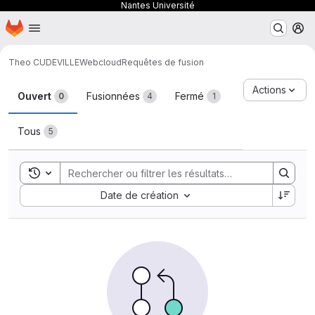
Nantes Université
Page d'accueil
Passer au contenu principal
M
Theo CUDEVILLE
Webcloud
Requêtes de fusion
Requêtes de fusion
Actions
Ouvert
Fusionnées
Fermé
0
4
1
Tous
5
Toggle search history
Sort by:
Date de création