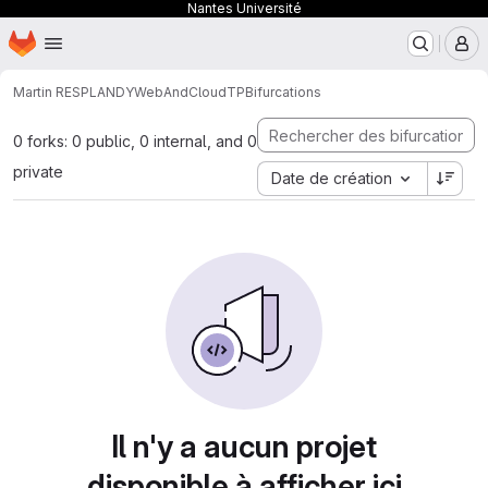
Nantes Université
Page d'accueil
Passer au contenu principal
M
Martin RESPLANDY
WebAndCloudTP
Bifurcations
0 forks: 0 public, 0 internal, and 0
private
Date de création
Il n'y a aucun projet
disponible à afficher ici