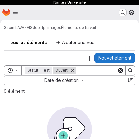
Nantes Université
Page d'accueil
Passer au contenu principal
M
Gabin LAVAZAIS
dde-tp-images
Éléments de travail
Tous les éléments
Ajouter une vue
Nouvel élément
Actions
Toggle search history
Statut
est
Ouvert
Sort by:
Date de création
0 élément