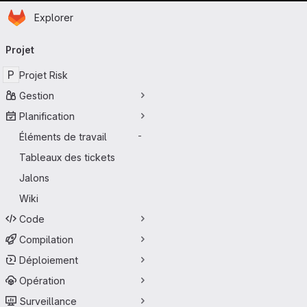
Page d'accueil
Passer au contenu principal
Explorer
Navigation principale
Projet
P
Projet Risk
Gestion
Planification
Éléments de travail
-
Tableaux des tickets
Jalons
Wiki
Code
Compilation
Déploiement
Opération
Surveillance