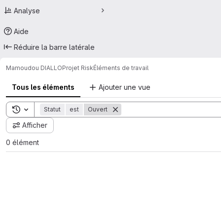
Analyse
Aide
Réduire la barre latérale
Mamoudou DIALLO
Projet Risk
Éléments de travail
Tous les éléments
Ajouter une vue
Toggle search history
Statut
est
Ouvert
Afficher
0 élément