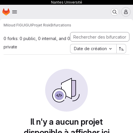
Nantes Université
Page d'accueil
Passer au contenu principal
M
Miloud FIGUIGUI
Projet Risk
Bifurcations
0 forks: 0 public, 0 internal, and 0
private
Date de création
Il n'y a aucun projet
disponible à afficher ici