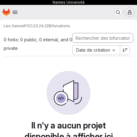
Nantes Université
Page d'accueil
Passer au contenu principal
M
Leo Gaisne
POO.23.24.22
Bifurcations
0 forks: 0 public, 0 internal, and 0
private
Date de création
Il n'y a aucun projet
disponible à afficher ici