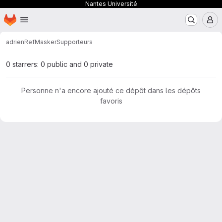
Nantes Université
Page d'accueil
Passer au contenu principal
M
adrien
RefMasker
Supporteurs
0 starrers: 0 public and 0 private
Personne n'a encore ajouté ce dépôt dans les dépôts
favoris