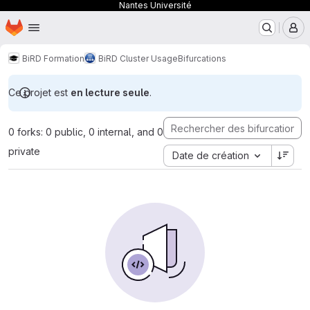
Nantes Université
Page d'accueil
Passer au contenu principal
M
BiRD Formation
BiRD Cluster Usage
Bifurcations
Ce projet est
en lecture seule
.
0 forks: 0 public, 0 internal, and 0
private
Date de création