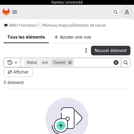
Nantes Université
Page d'accueil
Passer au contenu principal
M
BiRD Formation
RNAseq Analysis
Éléments de travail
Tous les éléments
Ajouter une vue
Nouvel élément
Actions
Toggle search history
Statut
est
Ouvert
Afficher
0 élément